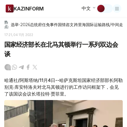
中文
KAZINFORM
热
选举-2026
总统府
任免
事件
国情咨文
跨里海国际运输路线/中间走
点:
17:21, 04 11月 2022
国家经济部长在北马其顿举行一系列双边会
谈
哈通社/阿斯塔纳/11月4日--哈萨克斯坦国家经济部部长阿勒
别克·库安特洛夫对北马其顿进行的工作访问框架下，会见
了该国议会议长塔拉特·贾菲里。