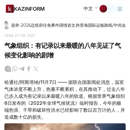
中文
KAZINFORM
热
选举-2026
总统府
任免
事件
国情咨文
跨里海国际运输路线/中间走
点:
22:58, 07 11月 2022
气象组织：有记录以来最暖的八年见证了气
候变化影响的剧增
哈通社/阿斯塔纳/11月7日 —— 据联合国新闻处消息，温室
气体浓度不断上升，热量不断累积，在其推动下，过去八年
已步入成为有记录以来最暖八年的轨道。根据世界气象组织
6日发布的《2022年全球气候状况》临时报告，今年的极
端热浪、干旱和破坏性洪水已经影响了数以百万计的人，并
造成数十亿的损失。