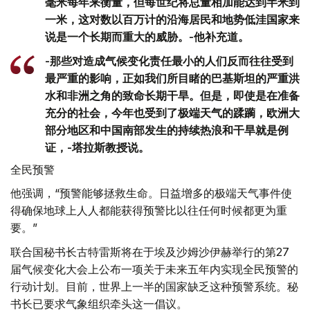
毫米每年来衡量，但每世纪将总量相加能达到半米到
一米，这对数以百万计的沿海居民和地势低洼国家来
说是一个长期而重大的威胁。-他补充道。
-那些对造成气候变化责任最小的人们反而往往受到
最严重的影响，正如我们所目睹的巴基斯坦的严重洪
水和非洲之角的致命长期干旱。但是，即使是在准备
充分的社会，今年也受到了极端天气的蹂躏，欧洲大
部分地区和中国南部发生的持续热浪和干旱就是例
证，-塔拉斯教授说。
全民预警
他强调，“预警能够拯救生命。日益增多的极端天气事件使
得确保地球上人人都能获得预警比以往任何时候都更为重
要。”
联合国秘书长古特雷斯将在于埃及沙姆沙伊赫举行的第27
届气候变化大会上公布一项关于未来五年内实现全民预警的
行动计划。目前，世界上一半的国家缺乏这种预警系统。秘
书长已要求气象组织牵头这一倡议。