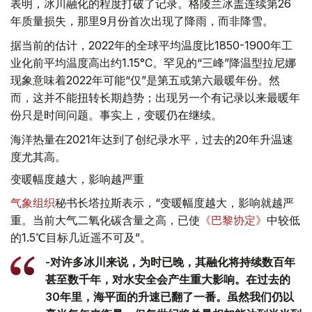
表明，冰川融化的程度打破了记录。格陵兰冰盖连续第26
年质量损失，那里9月份首次出现了降雨，而非降雪。
据当前的估计，2022年的全球平均温度比1850-1900年工
业化前平均温度高出约1.15°C。罕见的“三峰”降温型拉尼娜
现象意味着2022年可能“仅”是第五或第六最暖年份。然
而，这并不能扭转长期趋势；出现另一个有记录以来最暖年
份只是时间问题。事实上，变暖仍在继续。
海洋热量在2021年达到了创纪录水平，过去的20年升温速
度尤其高。
变暖幅度越大，影响越严重
气象组织
秘书长塔拉斯表示，“变暖幅度越大，影响就越严
重。当前大气二氧化碳含量之高，已使
《巴黎协定》
中较低
的1.5℃目标几近遥不可及”。
-对许多冰川来说，为时已晚，其融化将持续数百年
甚至数千年，对水安全会产生重大影响。在过去的
30年里，海平面的升速已翻了一番。虽然我们仍以