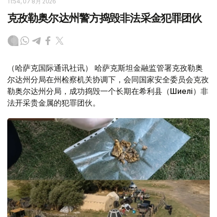
11:54, 07 8月 2026
克孜勒奥尔达州警方捣毁非法采金犯罪团伙
（哈萨克国际通讯社讯） 哈萨克斯坦金融监管署克孜勒奥
尔达州分局在州检察机关协调下，会同国家安全委员会克孜
勒奥尔达州分局，成功捣毁一个长期在希利县（Шиелі）非
法开采贵金属的犯罪团伙。