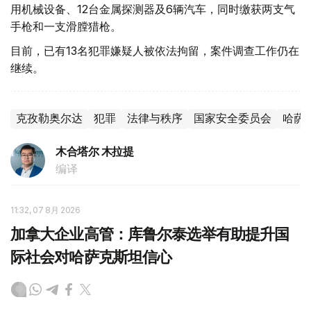
用机械设备、12台金属探测器及6辆汽车，同时缴获两支气
手枪和一支滑膛猎枪。
目前，已有13名犯罪嫌疑人被依法拘留，案件调查工作仍在
继续。
克孜勒奥尔达
犯罪
法律与秩序
国家安全委员会
哈萨
木合塔尔 木拉提
编译
11:32, 07 8月 2026
加拿大企业高管：库鲁尔泰选举有助提升国
际社会对哈萨克斯坦信心