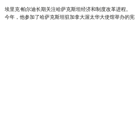
埃里克·帕尔迪长期关注哈萨克斯坦经济和制度改革进程。
今年，他参加了哈萨克斯坦驻加拿大渥太华大使馆举办的宪
法改革专题圆桌会议。
不久前，帕尔迪随加拿大商务代表团访问哈萨克斯坦，与政
府部门代表、企业负责人及多个项目参与人员进行了交流。
他表示，这次访问使自己更加深入地了解了哈萨克斯坦改革
的内容及其对国家未来发展的重要意义。
谈及即将举行的库鲁尔泰代表选举时，帕尔迪表示：
“我认为，8月23日举行的选举，是哈萨克斯坦落实
宪法改革、建立国家新型代表机构的下一阶段。”
他表示，高效、负责任且具有可预见性的国家治理体系，不
仅关系到本国民众福祉，也直接影响国际伙伴对哈萨克斯坦
的信任。
“持续完善高效、负责任的国家治理体系，不仅对哈
萨克斯坦人民意义重大，也将进一步增强国际伙伴对