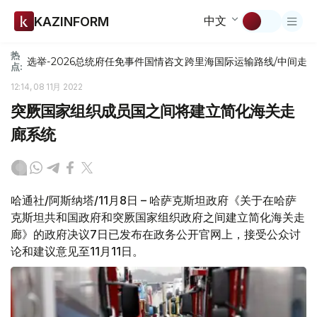
中文
KAZINFORM
热
选举-2026
总统府
任免
事件
国情咨文
跨里海国际运输路线/中间走
点:
12:14, 08 11月 2022
突厥国家组织成员国之间将建立简化海关走
廊系统
哈通社/阿斯纳塔/11月8日 – 哈萨克斯坦政府《关于在哈萨
克斯坦共和国政府和突厥国家组织政府之间建立简化海关走
廊》的政府决议7日已发布在政务公开官网上，接受公众讨
论和建议意见至11月11日。