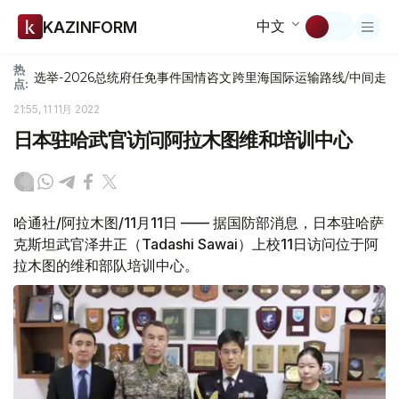
中文
KAZINFORM
热
选举-2026
总统府
任免
事件
国情咨文
跨里海国际运输路线/中间走
点:
21:55, 11 11月 2022
日本驻哈武官访问阿拉木图维和培训中心
哈通社/阿拉木图/11月11日 —— 据国防部消息，日本驻哈萨
克斯坦武官泽井正（Tadashi Sawai）上校11日访问位于阿
拉木图的维和部队培训中心。