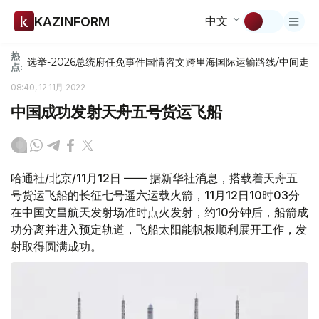
中文
KAZINFORM
热
选举-2026
总统府
任免
事件
国情咨文
跨里海国际运输路线/中间走
点:
08:40, 12 11月 2022
中国成功发射天舟五号货运飞船
哈通社/北京/11月12日 —— 据新华社消息，搭载着天舟五
号货运飞船的长征七号遥六运载火箭，11月12日10时03分
在中国文昌航天发射场准时点火发射，约10分钟后，船箭成
功分离并进入预定轨道，飞船太阳能帆板顺利展开工作，发
射取得圆满成功。