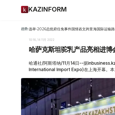
KAZINFORM
选举-2026
总统府
任免
事件
国情咨文
跨里海国际运输路
趋势:
10:16, 14 11月 2022
哈萨克斯坦驼乳产品亮相进博
哈通社/阿斯塔纳/11月14日--据inbusine
International Import Expo)