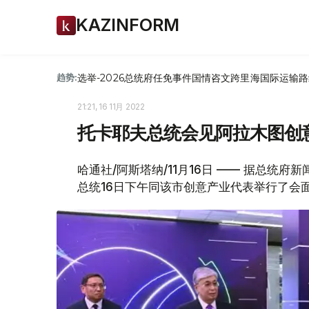
KAZINFORM
选举-2026
总统府
任免
事件
国情咨文
跨里海国际运输路
趋势:
21:21, 16 11月 2022
托卡耶夫总统会见阿拉木图创
哈通社/阿斯塔纳/11月16日 —— 据总
总统16日下午同该市创意产业代表举行了会