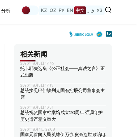
KZ
QZ
РУ
EN
中文
ق ز
ЎЗ
分析
相关新闻
2026年8月5日 17:45
托卡耶夫选集《公正社会——真诚之言》正
式出版
2026年8月5日 17:13
总统接见巴伊铁列克国有控股公司董事会主
席
2026年8月5日 16:51
总统祝贺国家档案馆成立20周年 强调守护
历史遗产意义重大
2026年8月4日 22:08
国家元首向人民英雄伊万·加皮奇逝世致唁电