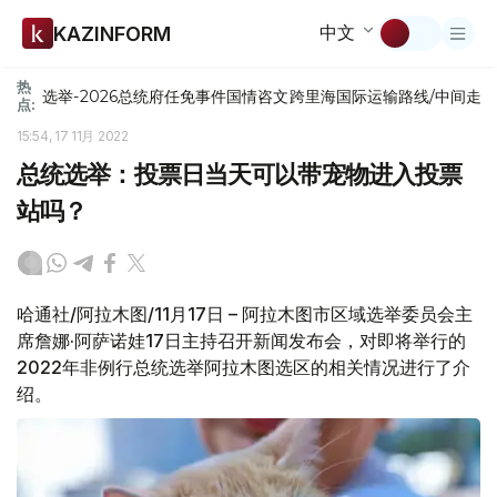
中文
KAZINFORM
热
选举-2026
总统府
任免
事件
国情咨文
跨里海国际运输路线/中间走
点:
15:54, 17 11月 2022
总统选举：投票日当天可以带宠物进入投票
站吗？
哈通社/阿拉木图/11月17日 – 阿拉木图市区域选举委员会主
席詹娜·阿萨诺娃17日主持召开新闻发布会，对即将举行的
2022年非例行总统选举阿拉木图选区的相关情况进行了介
绍。