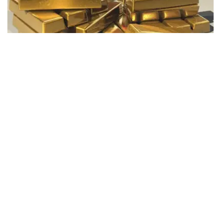
Фото: Pixabay
据哈萨克斯坦国家银行公布的数据，目前1克黄金价格为
61889.33坚戈。
相比一周前的61925.12坚戈，每克下跌35.79坚戈。
世界黄金协会数据显示，2026年上半年国际黄金市场波动
明显。今年1月，国际金价曾12次刷新历史纪录，最高升至
每金衡盎司5405美元；但到6月，金价一度回落至每金衡盎
司4002美元。
世界黄金协会表示，下半年黄金价格走势将主要受到地缘政
治局势、利率变化以及投资者市场情绪等因素影响。