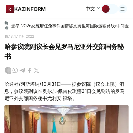
中文
KAZINFORM
热
选举-2026
总统府
任免
事件
国情咨文
跨里海国际运输路线/中间走
点:
18:13, 17 11月 2022
哈参议院副议长会见罗马尼亚外交部国务秘
书
哈通社/阿斯塔纳/10月31日—— 据参议院（议会上院）消
息，参议院副议长奥尔加·佩雷皮琪娜31日会见到访的罗马
尼亚外交部国务秘书尤利安·福塔。