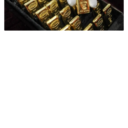
Фото: ӨзА
季度报告显示，哈萨克斯坦国家银行黄金储备增加了15吨。
波兰是2026年第二季度最大的黄金买家。该国在2026年第
二季度增加了51吨黄金储备。
中国购买了33吨黄金，乌兹别克斯坦购买了16吨，哈萨克
斯坦购买了15吨。约旦和捷克共和国的中央银行也分别增加
了6吨黄金储备。
全球各国央行在第二季度共购买了约289吨黄金，比2025年
同期增长了62%。去年同期，黄金购买量约为178吨。
世界黄金协会称，黄金需求的增长受到地缘政治不确定性、
本季度贵金属价格下跌，以及各国寻求国际储备多元化等因