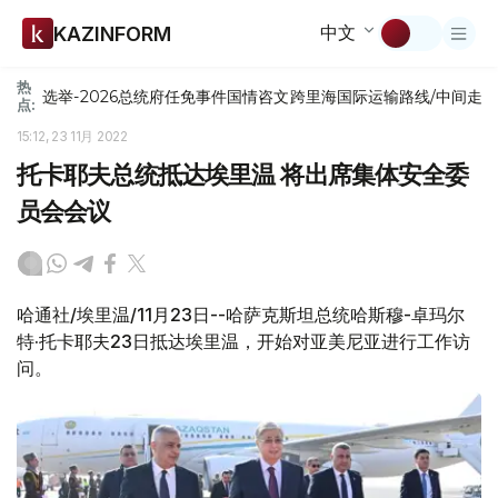
中文
KAZINFORM
热
选举-2026
总统府
任免
事件
国情咨文
跨里海国际运输路线/中间走
点:
15:12, 23 11月 2022
托卡耶夫总统抵达埃里温 将出席集体安全委
员会会议
哈通社/埃里温/11月23日--哈萨克斯坦总统哈斯穆-卓玛尔
特·托卡耶夫23日抵达埃里温，开始对亚美尼亚进行工作访
问。