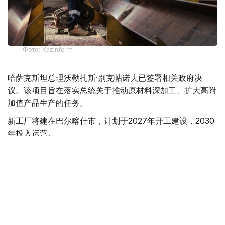
Фото: Kazinform
哈萨克斯坦总理沃勒扎斯·别克帖诺夫已签署相关政府决
议。该项目旨在落实总统关于推动原材料深加工、扩大高附
加值产品生产的任务。
新工厂将建在巴尔喀什市，计划于2027年开工建设，2030
年投入运营。
根据规划，项目投产后每年可生产30万吨阴极铜、10吨黄
金、300吨白银以及超过150万吨硫酸。
项目将创造约1200个长期就业岗位。工厂投产时，哈萨克
斯坦本国员工占比将达到90%，其中包括管理人员；此后5
年内，这一比例计划进一步提高至95%。此外，投资方承
诺支持卡拉干达州教育机构培养50名学生。