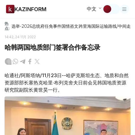
中文
KAZINFORM
热
选举-2026
总统府
任免
事件
国情咨文
跨里海国际运输路线/中间走
点:
14:42, 24 11月 2022
哈韩两国地质部门签署合作备忘录
哈通社/阿斯塔纳/11月23日--哈萨克斯坦生态、地质和自然
资源部部长塞热克哈里·布列克舍夫日前会见韩国地质资源
研究院副院长黄世昊一行。