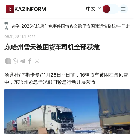
中文
KAZINFORM
热
选举-2026
总统府
任免
事件
国情咨文
跨里海国际运输路线/中间走
点:
08:51, 28 11月 2022
东哈州雪天被困货车司机全部获救
哈通社/乌斯卡曼/11月28日--日前，16辆货车被困在暴风雪
中，东哈州紧急情况部门紧急行动开展营救。