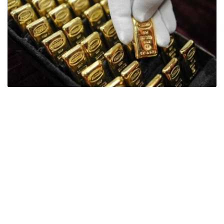
Фото: ӨзА
季度报告显示，哈萨克斯坦国家银行黄金储备增加了15吨。
波兰是2026年第二季度最大的黄金买家。该国在2026年第
二季度增加了51吨黄金储备。
中国购买了33吨黄金，乌兹别克斯坦购买了16吨，哈萨克
斯坦购买了15吨。约旦和捷克共和国的中央银行也分别增加
了6吨黄金储备。
全球各国央行在第二季度共购买了约289吨黄金，比2025年
同期增长了62%。去年同期，黄金购买量约为178吨。