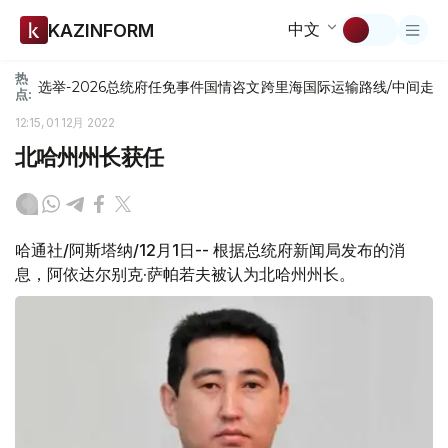
中文
KAZINFORM
热
选举-2026
总统府
任免
事件
国情咨文
跨里海国际运输路线/中间走
点:
12:15, 01 12月 2022
北哈州州长获任
哈通社/阿斯塔纳/12月1日-- 根据总统府新闻局发布的消
息，阿依达尔别克·萨帕若夫被认为北哈州州长。