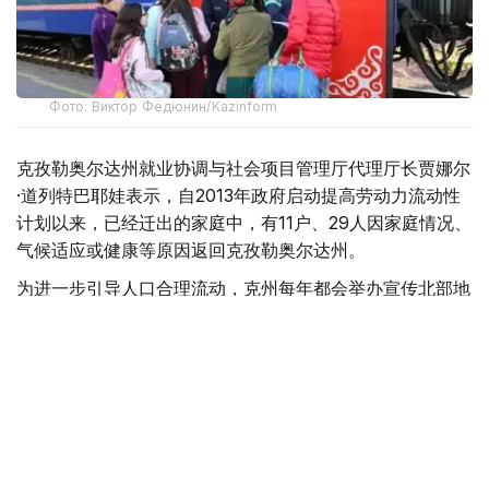
Фото: Виктор Федюнин/Kazinform
克孜勒奥尔达州就业协调与社会项目管理厅代理厅长贾娜尔
·道列特巴耶娃表示，自2013年政府启动提高劳动力流动性
计划以来，已经迁出的家庭中，有11户、29人因家庭情况、
气候适应或健康等原因返回克孜勒奥尔达州。
为进一步引导人口合理流动，克州每年都会举办宣传北部地
区就业机会的专场招聘活动。去年5月举办的招聘会提供了
8000多个就业岗位，今年岗位数量进一步增加，已超过
9000个。
“我们已经分别与北哈萨克斯坦州、东哈萨克斯坦州
以及卡拉干达州签署了双边合作备忘录。”道列特巴
耶娃补充说，“招聘活动期间，200多名居民通过积