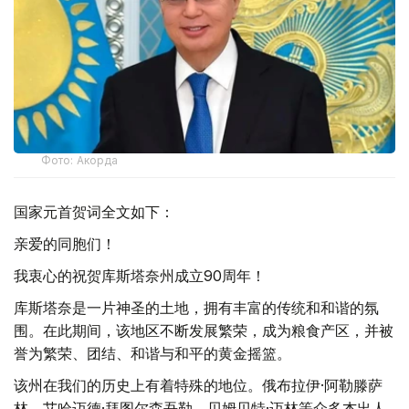
Фото: Акорда
国家元首贺词全文如下：
亲爱的同胞们！
我衷心的祝贺库斯塔奈州成立90周年！
库斯塔奈是一片神圣的土地，拥有丰富的传统和和谐的氛
围。在此期间，该地区不断发展繁荣，成为粮食产区，并被
誉为繁荣、团结、和谐与和平的黄金摇篮。
该州在我们的历史上有着特殊的地位。俄布拉伊·阿勒滕萨
林、艾哈迈德·拜图尔森吾勒、贝姆贝特·迈林等众多杰出人