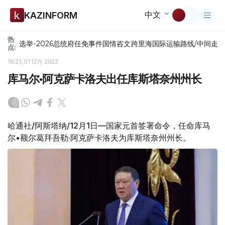
中文
KAZINFORM
热
选举-2026
总统府
任免
事件
国情咨文
跨里海国际运输路线/中间走
点:
16:21, 01 12月 2022
库马尔•阿克萨卡洛夫出任库斯塔奈州州长
哈通社/阿斯塔纳/12月1日—国家元首签署命令，任命库马
尔•额尔葛拜吾勒·阿克萨卡洛夫为库斯塔奈州州长。