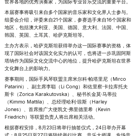
世界各地的优秀演奏家，为国际专业音乐交流的重要平台。
本届赛事将吸引来自多个国家的音乐家和文化界人士参与。
组委会介绍，评委来自21个国家，参赛选手来自16个国家和
地区，包括澳大利亚、美国、德国、意大利、法国、中国、
韩国、英国、土耳其、哈萨克斯坦等。
主办方表示，哈萨克斯坦获得举办这一国际赛事的资格，体
现了国际社会对该国文化实力的认可，也将进一步巩固阿斯
塔纳作为国际文化交流中心的地位，提升哈萨克斯坦在世界
文化舞台上的影响力。
赛事期间，国际手风琴联盟主席米尔科·帕塔里尼（Mirco
Patarini）、副主席李聪（Li Cong）和佐里察·卡拉库托夫
斯卡（Zorica Karakutovska）、秘书长金莫·马蒂拉
（Kimmo Mattila）、总经理哈利·琼斯（Harley
Jones）、首席推广大使凯文·弗里德里希（Kevin
Friedrich）等联盟负责人将出席相关活动。
根据赛程安排，8月23日将举行抽签仪式，24日举办开幕
式；8月25日至27日将陆续举行比赛、音乐大师课、专场音