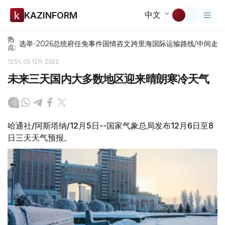
中文
KAZINFORM
热
选举-2026
总统府
任免
事件
国情咨文
跨里海国际运输路线/中间走
点:
12:51, 05 12月 2022
未来三天国内大多数地区迎来晴朗寒冷天气
哈通社/阿斯塔纳/12月5日--国家气象总局发布12月6日至8
日三天天气预报。