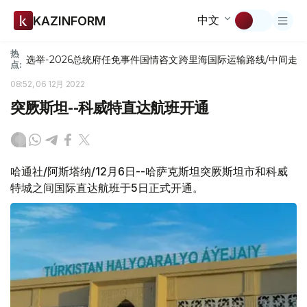
中文
KAZINFORM
热
选举-2026
总统府
任免
事件
国情咨文
跨里海国际运输路线/中间走
点:
08:52, 06 12月 2022
突厥斯坦--科威特直达航班开通
哈通社/阿斯塔纳/12月6日--哈萨克斯坦突厥斯坦市和科威
特城之间国际直达航班于5日正式开通。