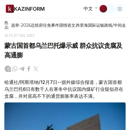
中文
KAZINFORM
热
选举-2026
总统府
任免
事件
国情咨文
跨里海国际运输路线/中间走
点:
10:17, 07 12月 2022
蒙古国首都乌兰巴托爆示威 群众抗议贪腐及
高通膨
哈通社/阿斯塔纳/12月7日--据外媒综合报道，蒙古国首都
乌兰巴托6日有数千人在寒冬中抗议国内煤矿行业疑似存在
贪腐，并对居高不下的通货膨胀率表达不满。