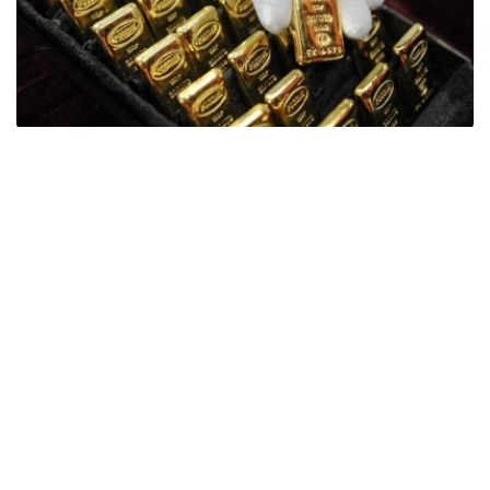
Фото: ӨзА
季度报告显示，哈萨克斯坦国家银行黄金储备增加了15吨。
波兰是2026年第二季度最大的黄金买家。该国在2026年第
二季度增加了51吨黄金储备。
中国购买了33吨黄金，乌兹别克斯坦购买了16吨，哈萨克
斯坦购买了15吨。约旦和捷克共和国的中央银行也分别增加
了6吨黄金储备。
全球各国央行在第二季度共购买了约289吨黄金，比2025年
同期增长了62%。去年同期，黄金购买量约为178吨。
世界黄金协会称，黄金需求的增长受到地缘政治不确定性、
本季度贵金属价格下跌，以及各国寻求国际储备多元化等因