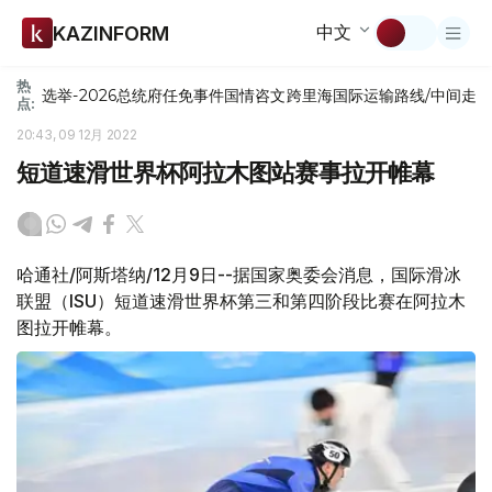
中文
KAZINFORM
热
选举-2026
总统府
任免
事件
国情咨文
跨里海国际运输路线/中间走
点:
20:43, 09 12月 2022
短道速滑世界杯阿拉木图站赛事拉开帷幕
哈通社/阿斯塔纳/12月9日--据国家奥委会消息，国际滑冰
联盟（ISU）短道速滑世界杯第三和第四阶段比赛在阿拉木
图拉开帷幕。