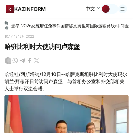
中文
KAZINFORM
热
选举-2026
总统府
任免
事件
国情咨文
跨里海国际运输路线/中间走
点:
10:17, 12 12月 2022
哈驻比利时大使访问卢森堡
哈通社/阿斯塔纳/12月10日--哈萨克斯坦驻比利时大使玛尔
胡兰·拜穆汗日前访问卢森堡，与首相办公室和外交部相关
人士举行双边会晤。