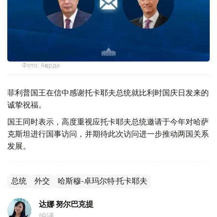
Фото: Ақорда
菲利普国王在信中感谢托卡耶夫总统就比利时国庆日发来的
诚挚祝福。
国王同时表示，高度重视应托卡耶夫总统邀请于今年对哈萨
克斯坦进行国事访问，并期待此次访问进一步推动两国关系
发展。
总统
外交
哈斯穆-卓玛尔特·托卡耶夫
达娜 努尔巴克提
编译