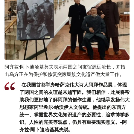
阿齐兹·阿卜迪哈基莫夫表示两国之间友谊源远流长，并指
出乌方正在为保护和修复突厥民族文化遗产做大量工作。
-在我国首都举办哈萨克伟大诗人阿拜作品展，体现
了两国之间的友谊越来越牢固。我们相信，此展将帮
助我们更好地了解阿拜的创作生涯，他继承发扬伟大
思想家阿里希尔·纳沃伊人文传统。他提出的东西方
统一、掌握世界文化知识遗产的必要性、追求博学多
识、人性的完美等观点，仍具有重要现实意义。-阿
齐兹·阿卜迪哈基莫夫说。