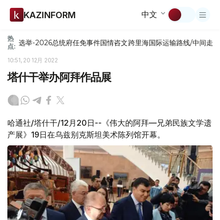
中文
KAZINFORM
热
选举-2026
总统府
任免
事件
国情咨文
跨里海国际运输路线/中间走
点:
10:51, 20 12月 2022
塔什干举办阿拜作品展
哈通社/塔什干/12月20日--《伟大的阿拜—兄弟民族文学遗
产展》19日在乌兹别克斯坦美术陈列馆开幕。