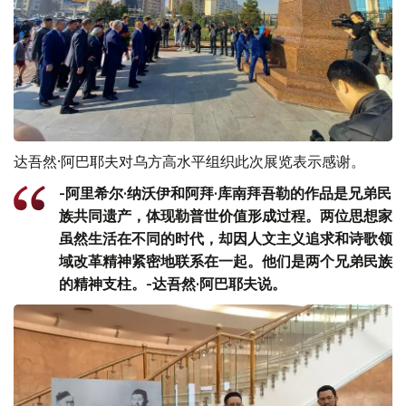
达吾然·阿巴耶夫对乌方高水平组织此次展览表示感谢。
-阿里希尔·纳沃伊和阿拜·库南拜吾勒的作品是兄弟民
族共同遗产，体现勒普世价值形成过程。两位思想家
虽然生活在不同的时代，却因人文主义追求和诗歌领
域改革精神紧密地联系在一起。他们是两个兄弟民族
的精神支柱。-达吾然·阿巴耶夫说。