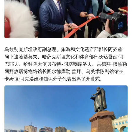
乌兹别克斯坦政府副总理、旅游和文化遗产部部长阿齐兹·
阿卜迪哈基莫夫、哈萨克斯坦文化和体育部部长达吾然·阿
巴耶夫、哈驻乌大使贝布特•阿塔穆库洛夫、吉德拜-博热勒
阿拜故居博物馆馆长图尔德库勒·善拜、乌美术陈列馆馆长
卡姆拉·阿克洛娃和知识分子代表出席了开幕式。