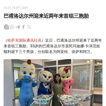
22:24, 05 8月 2026
巴甫洛达尔州迎来近两年来首组三胞胎
（
哈萨克国际通讯社讯
）近日，巴甫洛达尔州迎来了近两年
来首组三胞胎。33岁的巴甫洛达尔市居民玛迪娜·卡泽涅娃
顺利诞下三个男孩，分别取名为阿亚特、依萨和阿兰。