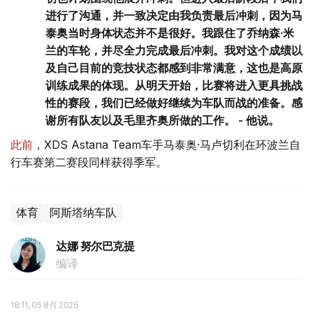
进行了沟通，并一致决定由我负责最后冲刺，因为马
泰奥当时身体状态并不是很好。我跟住了乔纳森·米
兰的车轮，并尽全力完成最后冲刺。我对这个成绩以
及自己目前的竞技状态都感到非常满意，这也是高原
训练成果的体现。从明天开始，比赛将进入更具挑战
性的赛段，我们已经做好继续为车队而战的准备。感
谢所有队友以及毛里齐奥所做的工作。 - 他说。
此前
，XDS Astana Team车手马泰奥·马卢切利在环波兰自
行车赛第二赛段同样获得季军。
体育
阿斯塔纳车队
达娜 努尔巴克提
编译
18:11, 05 8月 2026