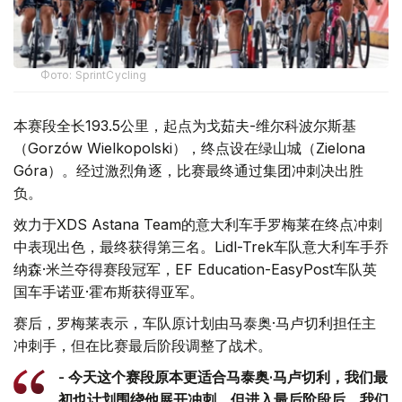
Фото: SprintCycling
本赛段全长193.5公里，起点为戈茹夫-维尔科波尔斯基
（Gorzów Wielkopolski），终点设在绿山城（Zielona
Góra）。经过激烈角逐，比赛最终通过集团冲刺决出胜
负。
效力于XDS Astana Team的意大利车手罗梅莱在终点冲刺
中表现出色，最终获得第三名。Lidl-Trek车队意大利车手乔
纳森·米兰夺得赛段冠军，EF Education-EasyPost车队英
国车手诺亚·霍布斯获得亚军。
赛后，罗梅莱表示，车队原计划由马泰奥·马卢切利担任主
冲刺手，但在比赛最后阶段调整了战术。
- 今天这个赛段原本更适合马泰奥·马卢切利，我们最
初也计划围绕他展开冲刺。但进入最后阶段后，我们