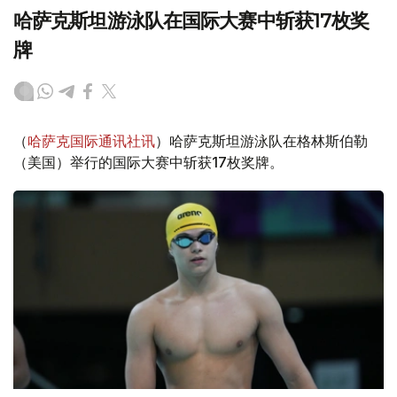
哈萨克斯坦游泳队在国际大赛中斩获17枚奖
牌
（
哈萨克国际通讯社讯
）哈萨克斯坦游泳队在格林斯伯勒
（美国）举行的国际大赛中斩获17枚奖牌。