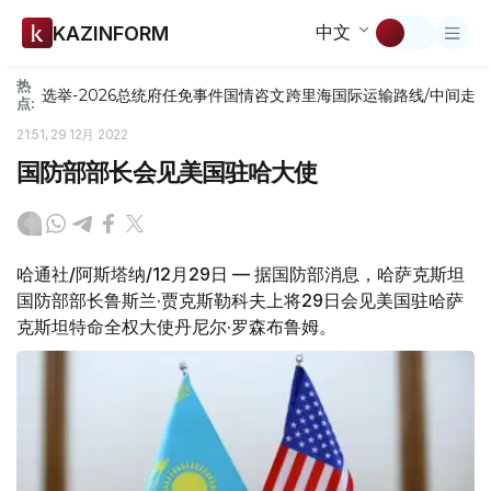
中文
KAZINFORM
热
选举-2026
总统府
任免
事件
国情咨文
跨里海国际运输路线/中间走
点:
21:51, 29 12月 2022
国防部部长会见美国驻哈大使
哈通社/阿斯塔纳/12月29日 — 据国防部消息，哈萨克斯坦
国防部部长鲁斯兰·贾克斯勒科夫上将29日会见美国驻哈萨
克斯坦特命全权大使丹尼尔·罗森布鲁姆。