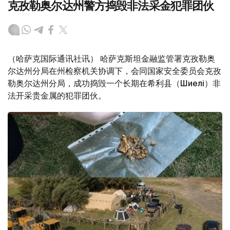
克孜勒奥尔达州警方捣毁非法采金犯罪团伙
（哈萨克国际通讯社讯） 哈萨克斯坦金融监管署克孜勒奥
尔达州分局在州检察机关协调下，会同国家安全委员会克孜
勒奥尔达州分局，成功捣毁一个长期在希利县（Шиелі）非
法开采贵金属的犯罪团伙。