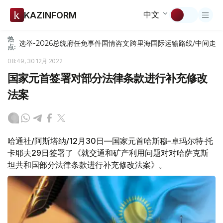
中文
KAZINFORM
热
选举-2026
总统府
任免
事件
国情咨文
跨里海国际运输路线/中间走
点:
08:49, 30 12月 2022
国家元首签署对部分法律条款进行补充修改
法案
哈通社/阿斯塔纳/12月30日—国家元首哈斯穆-卓玛尔特·托
卡耶夫29日签署了《就交通和矿产利用问题对对哈萨克斯
坦共和国部分法律条款进行补充修改法案》。