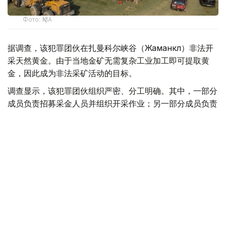
Фото: ҚМА
据调查，该犯罪团伙在扎曼科尔峡谷（Жаманкөл）非法开
采天然黄金。由于当地金矿无需复杂工业加工即可提取黄
金，因此成为非法采矿活动的目标。
调查显示，该犯罪团伙组织严密、分工明确。其中，一部分
成员负责招募采金人员并组织开采作业；另一部分成员负责
黄金运输和销售；其余人员则负责现场警戒和安全保障。
金融监管署表示，为掩盖非法活动，犯罪团伙在矿区周边安
排人员放哨，并派骑乘摩托车的人员持续巡查，一旦发现陌
生人员或政府部门工作人员接近，便立即发出预警。
据介绍，非法开采所得黄金随后被运往阿拉木图市出售，所
得收益由团伙成员进行分配。
执法人员在搜查过程中查获含金矿石原料500余克、两台专
用机械设备、12台金属探测器及6辆汽车，同时缴获两支气