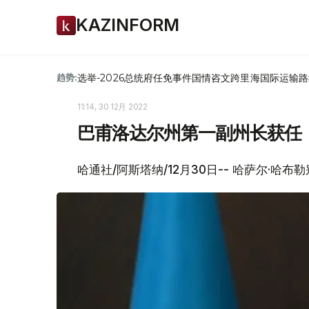
KAZINFORM
选举-2026
总统府
任免
事件
国情咨文
跨里海国际运输路
趋势:
11:14, 30 12月 2022
巴甫洛达尔州第一副州长获任
哈通社/阿斯塔纳/12月30日-- 哈萨尔·