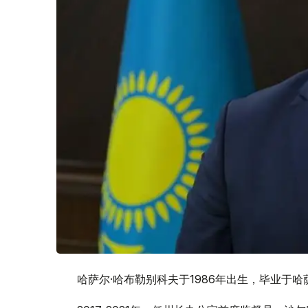
哈萨尔·哈布勒别科夫于1986年出生，毕业于