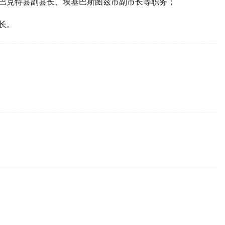
沙尔巴克特县副县长、埃基巴斯图兹市副市长等职务；
长。