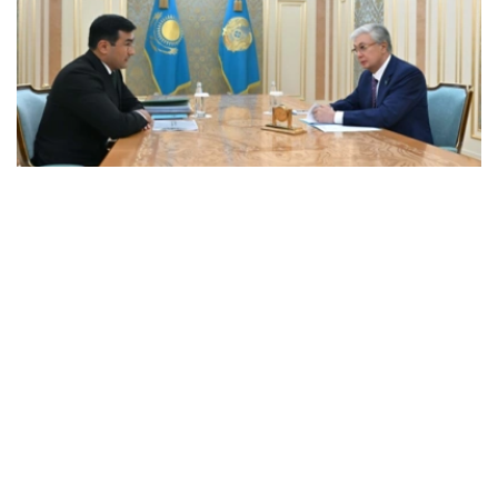
Фото: Ақорда
会谈中，总统听取了工作任务落实进展，以及集团发展规划
报告。
卡拉霍伊辛表示，公司投资和贷款组合预计将达到14.3万亿
坚戈，并增至16.5万亿坚戈，年净利润将超过4000亿坚
戈。
根据 2025 年的统计结果，在控股公司的支持下，共有77.5
万个家庭（包括1.16万个等候名单上的家庭）获得了住房。