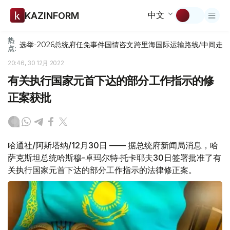
中文
KAZINFORM
热
选举-2026
总统府
任免
事件
国情咨文
跨里海国际运输路线/中间走
点:
20:46, 30 12月 2022
有关执行国家元首下达的部分工作指示的修
正案获批
哈通社/阿斯塔纳/12月30日 —— 据总统府新闻局消息，哈
萨克斯坦总统哈斯穆-卓玛尔特·托卡耶夫30日签署批准了有
关执行国家元首下达的部分工作指示的法律修正案。