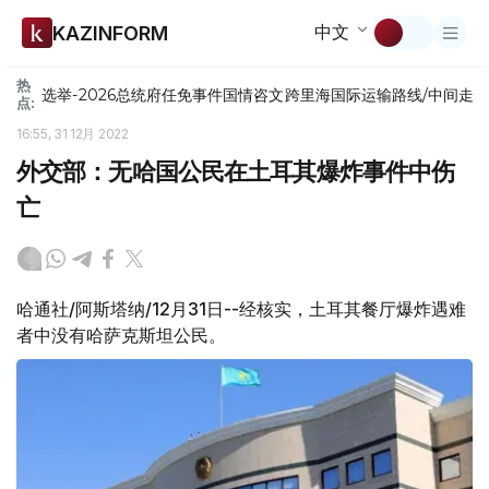
中文
KAZINFORM
热
选举-2026
总统府
任免
事件
国情咨文
跨里海国际运输路线/中间走
点:
16:55, 31 12月 2022
外交部：无哈国公民在土耳其爆炸事件中伤
亡
哈通社/阿斯塔纳/12月31日--经核实，土耳其餐厅爆炸遇难
者中没有哈萨克斯坦公民。