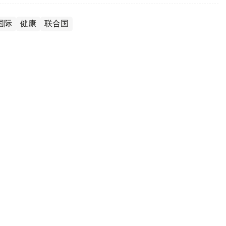
国际
健康
联合国
国家正遭遇由新型毒株引发的流感疫
息，世界卫生组织日前表示，流感正在比往年更早地席