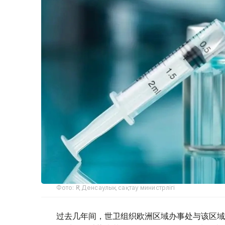
Фото: ҚР Денсаулық сақтау министрлігі
过去几年间，世卫组织欧洲区域办事处与该区域