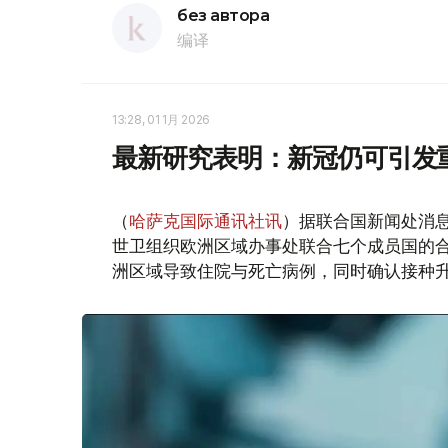
без автора
编译
13:28, 01 1月 2026
最新研究表明：新冠仍可引发
（
哈萨克国际通讯社讯
）据联合国新闻处消
世卫组织欧洲区域办事处联合七个成员国的合作
洲区域导致住院与死亡病例，同时确认接种