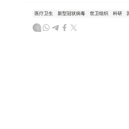
医疗卫生
新型冠状病毒
世卫组织
科研
木合塔尔 哈力木拉
编译
19:54, 22 12月 2025
世卫组织：欧洲区域超过半数
情
（
哈萨克国际通讯社讯
）据联合国新闻处消