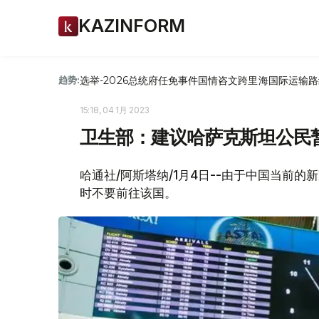
KAZINFORM
选举-2026
总统府
任免
事件
国情咨文
跨里海国际运输路
趋势:
15:18, 04 1月 2023
卫生部：建议哈萨克斯坦公民
哈通社/阿斯塔纳/1月4日--由于中国当前
时不要前往该国。