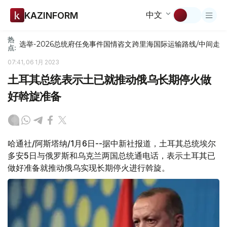
中文
KAZINFORM
热
选举-2026
总统府
任免
事件
国情咨文
跨里海国际运输路线/中间走
点:
07:41, 06 1月 2023
土耳其总统表示土已就推动俄乌长期停火做
好斡旋准备
哈通社/阿斯塔纳/1月6日--据中新社报道，土耳其总统埃尔
多安5日与俄罗斯和乌克兰两国总统通电话，表示土耳其已
做好准备就推动俄乌实现长期停火进行斡旋。