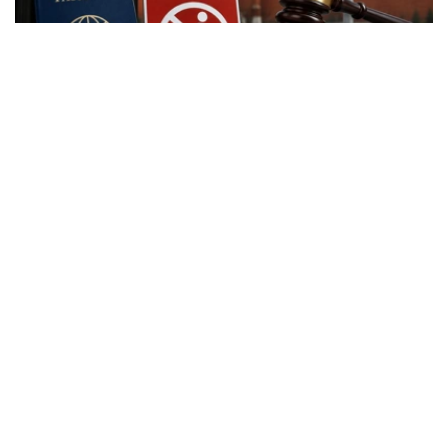
Фото: Kazinform
根据新修订的《俄罗斯联邦行政违法法典》，外国公民实施
相关行政违法行为时，除罚款外，还可能被处以行政驱逐出
境处罚。
根据法律规定，外国公民如参与未经批准的集会活动，以及
实施拒不服从执法人员、轻微流氓行为、妨碍道路交通、歧
视行为、在边境地区拒不服从管理等行政违法行为，均可能
面临被驱逐出境。
此外，涉及极端主义活动和传播被禁止信息的部分违法行
为，也被纳入适用范围，包括侮辱宗教象征、煽动仇恨或敌
意、展示极端主义或纳粹标志、传播极端主义材料，以及利
用媒体传播危险信息等。