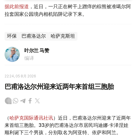
据此前报道
，近日，一只正在树干上蹭痒的棕熊被准噶尔阿
拉套国家公园境内相机陷阱记录下来。
环保
巴甫洛达尔
哈萨克斯坦
叶尔兰 马赞
编译
22:24, 05 8月 2026
巴甫洛达尔州迎来近两年来首组三胞胎
（
哈萨克国际通讯社讯
）近日，巴甫洛达尔州迎来了近两年
来首组三胞胎。33岁的巴甫洛达尔市居民玛迪娜·卡泽涅娃
顺利诞下三个男孩，分别取名为阿亚特、依萨和阿兰。