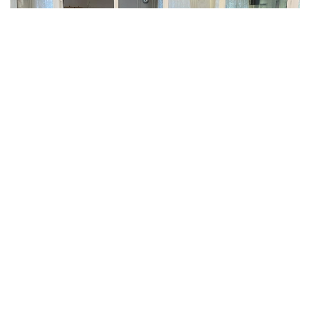
Фото: Айбек Жұматов
第一巴甫洛达尔州立第一围产中心主任古丽娜尔·布拉塔耶
娃表示：
“目前，体重最轻的宝宝正在接受重点监护，但不需
要吸氧。我们需要等他再增加一些体重，并能够熟练
自主吮吸后，再将他交给母亲。”