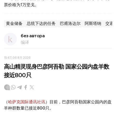
票价格为1万坚戈。
黄金储备
总统下达的任务
巴甫洛达尔
阿斯塔纳
交通
без автора
编译
15:47, 06 8月 2026
高山精灵现身巴彦阿吾勒 国家公园内盘羊数
接近800只
（
哈萨克国际通讯社讯
）目前，巴彦阿吾勒国家公园内的盘
羊种群数量已接近800只。