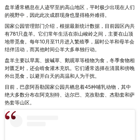
盘羊通常栖息在人迹罕至的高山地区，平时极少出现在人们
的视野中，因此此次成群现身也显得格外难得。
国家公园管理部门介绍，根据最新统计数据，目前园区内共
有781只盘羊。它们常年生活在崇山峻岭之间，主要在山顶
地带觅食。每年10月至11月进入繁殖季，届时公羊和母羊会
结伴活动，而其他时间公羊大多单独行动。
盘羊主要以旱蒿、披碱草、鹅观草等植物为食，冬季食物相
对匮乏时，还会啃食灌木充饥。它们通常选择在清晨和傍晚
外出觅食，以避开白天的高温和人为干扰。
目前，巴彦阿吾勒国家公园共栖息着45种哺乳动物，其中
绝大多数分布在阿克别特、达尔巴、克孜勒套、杰勒套和萨
热套等山区。