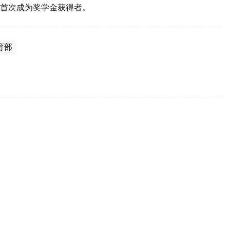
首次成为奖学金获得者。
育部
验室
哈萨克斯坦国立农业研究大学（KazNARU），以中