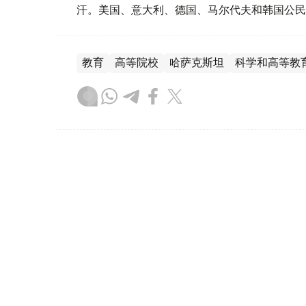
汗。美国、意大利、德国、马尔代夫和韩国公民
教育
高等院校
哈萨克斯坦
科学和高等教
木合塔尔 哈力木拉
编译
21:20, 27 7月 2026
哈中联合开设国际生物安全实
（
哈萨克国际通讯社讯
）据农业部消息，位于