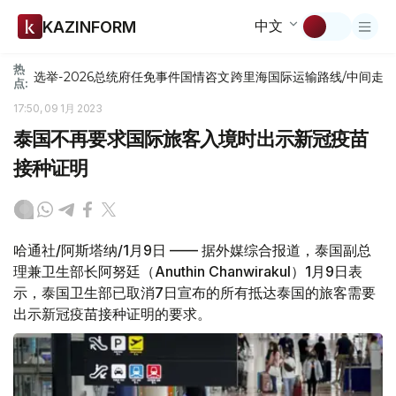
中文
KAZINFORM
热
选举-2026
总统府
任免
事件
国情咨文
跨里海国际运输路线/中间走
点:
17:50, 09 1月 2023
泰国不再要求国际旅客入境时出示新冠疫苗
接种证明
哈通社/阿斯塔纳/1月9日 —— 据外媒综合报道，泰国副总
理兼卫生部长阿努廷（Anuthin Chanwirakul）1月9日表
示，泰国卫生部已取消7日宣布的所有抵达泰国的旅客需要
出示新冠疫苗接种证明的要求。