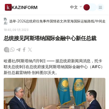
中文
KAZINFORM
热
选举-2026
总统府
任免
事件
国情咨文
跨里海国际运输路线/中间走
点:
18:40, 09 1月 2023
总统接见阿斯塔纳国际金融中心新任总裁
哈通社/阿斯塔纳/1月9日 —— 据总统府新闻局消息，托卡
耶夫总统9日在总统府接见阿斯塔纳国际金融中心（AIFC）
新任总裁雷纳特·别科图尔沃夫。