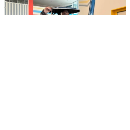
Фото: Адиль Нуртазин/Kazinform
项目创作者、来自阿拉木图的Cosplayer阿鲁詹·朱努索娃
（Aruzhan Zhunusova，昵称Aruvibez）在接受哈通社
记者采访时，讲述了Tengrida如何从一个Cosplay形象发展
成为完整的艺术世界，为何选择人工智能参与动画制作，以
及团队未来希望通过游戏、漫画、影视作品将这一角色推向
国际市场。