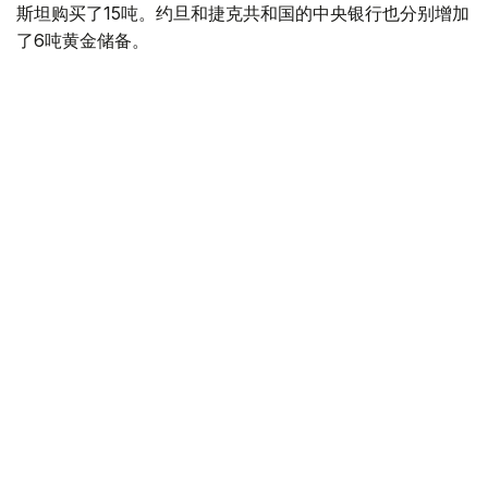
斯坦购买了15吨。约旦和捷克共和国的中央银行也分别增加
了6吨黄金储备。
全球各国央行在第二季度共购买了约289吨黄金，比2025年
同期增长了62%。去年同期，黄金购买量约为178吨。
世界黄金协会称，黄金需求的增长受到地缘政治不确定性、
本季度贵金属价格下跌，以及各国寻求国际储备多元化等因
素的影响。
根据该协会进行的一项调查，89%的央行行长预计未来一
年全球黄金储备量将会增加。45%的受访者表示，他们的
国家计划增加黄金储备。
黄金储备
哈萨克斯坦
经济
央行
金融
木合塔尔 哈力木拉
编译