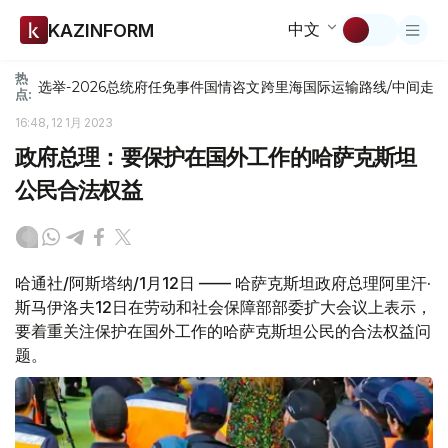
中文
KAZINFORM
热
选举-2026
总统府
任免
事件
国情咨文
跨里海国际运输路线/中间走
点:
16:48, 12 1月 2023
政府总理：要保护在国外工作的哈萨克斯坦
公民合法权益
哈通社/阿斯塔纳/1月12日 —— 哈萨克斯坦政府总理阿里汗·
斯马伊洛夫12日在劳动和社会保障部部委扩大会议上表示，
要着重关注保护在国外工作的哈萨克斯坦公民的合法权益问
题。