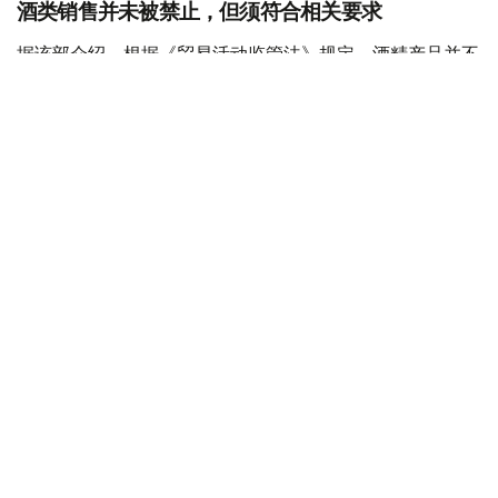
酒类销售并未被禁止，但须符合相关要求
据该部介绍，根据《贸易活动监管法》规定，酒精产品并不
属于禁止在电子商务领域销售的商品类别。此次公布的统一
清单并未新增任何限制措施，其主要作用是对现有相关规定
进行整理和明确。
不过，这并不意味着酒类产品可以通过互联网在没有任何条
件限制的情况下销售。
贸易和一体化部解释称，企业通过线上渠道销售酒类产品
时，必须遵守有关乙醇和酒精产品生产及流通监管方面的法
律要求，其中包括依法取得许可证以及履行其他相关义务。
违法责任由销售者承担，而非电商平台
贸易和一体化部指出，目前需要明确的一个关键问题是：企
业将商品信息上传至电商平台，或者平台提供在线下单等技
术服务，本身并不构成违法行为。
如果相关经营者在酒类产品流通过程中未履行许可证要求或