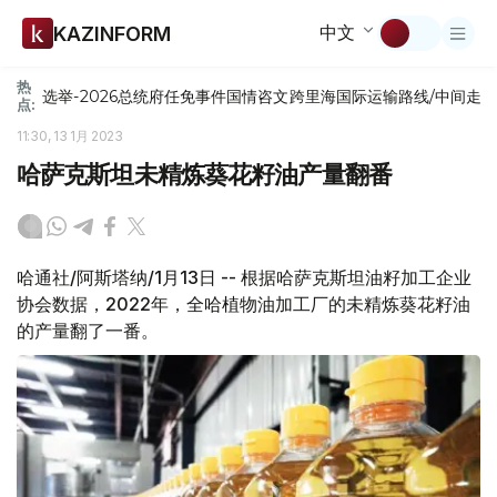
中文
KAZINFORM
热
选举-2026
总统府
任免
事件
国情咨文
跨里海国际运输路线/中间走
点:
11:30, 13 1月 2023
哈萨克斯坦未精炼葵花籽油产量翻番
哈通社/阿斯塔纳/1月13日 -- 根据哈萨克斯坦油籽加工企业
协会数据，2022年，全哈植物油加工厂的未精炼葵花籽油
的产量翻了一番。