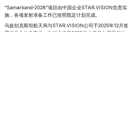
“Samarkand-2028”项目由中国企业STAR.VISION负责实
施，各项发射准备工作已按照既定计划完成。
乌兹别克斯坦航天局与STAR.VISION公司于2025年12月签
署相关合作备忘录。为纪念将于2028年在撒马尔罕举行的
国际宇航大会（International Astronautical
Congress），该卫星被命名为“Samarkand-2028”。
根据合作协议，卫星搭载的地球遥感人工智能模块由乌兹别
克斯坦航天局专家自主研发。卫星投入运行后，可用于空气
质量监测、农作物长势评估以及森林资源监测等领域。
乌兹别克斯坦航天局表示，卫星获取的遥感影像将由专业人
员进行分析处理，并向相关政府部门提供数据支持。
此前报道，突厥国家联合研制、计划于2027年发射的联合
卫星已在塔什干正式亮相。乌兹别克斯坦还计划于2028年
发射“Mirzo Ulug'bek”卫星。