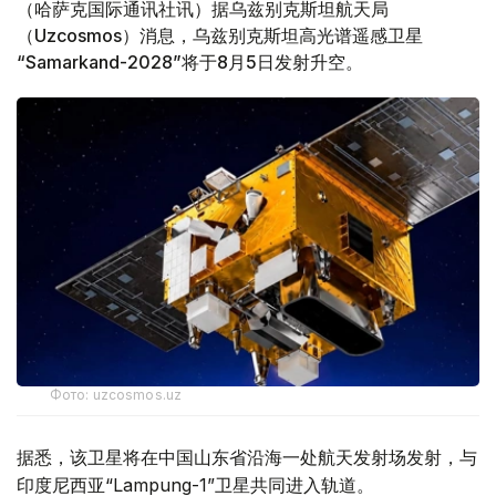
（哈萨克国际通讯社讯）据乌兹别克斯坦航天局
（Uzcosmos）消息，乌兹别克斯坦高光谱遥感卫星
“Samarkand-2028”将于8月5日发射升空。
Фото: uzcosmos.uz
据悉，该卫星将在中国山东省沿海一处航天发射场发射，与
印度尼西亚“Lampung-1”卫星共同进入轨道。