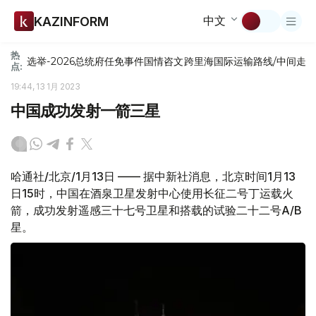
中文
KAZINFORM
热
选举-2026
总统府
任免
事件
国情咨文
跨里海国际运输路线/中间走
点:
19:44, 13 1月 2023
中国成功发射一箭三星
哈通社/北京/1月13日 —— 据中新社消息，北京时间1月13
日15时，中国在酒泉卫星发射中心使用长征二号丁运载火
箭，成功发射遥感三十七号卫星和搭载的试验二十二号A/B
星。