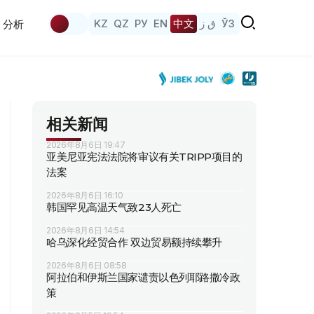
KZ
QZ
РУ
EN
中文
ق ز
ЎЗ
分析
相关新闻
2026年8月6日 19:47
亚美尼亚宪法法院将审议有关TRIPP项目的
法案
2026年8月6日 16:10
韩国罕见高温天气致23人死亡
2026年8月6日 14:54
哈乌深化经贸合作 双边贸易额持续攀升
2026年8月6日 08:58
阿拉伯和伊斯兰国家谴责以色列耶路撒冷政
策