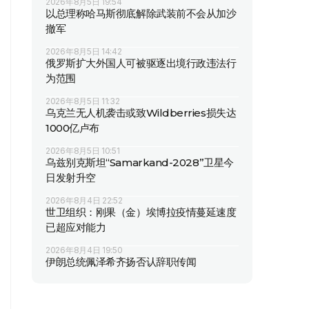
2026年8月5日 19:54
以总理称哈马斯彻底解除武装前不会从加沙
撤军
2026年8月5日 14:42
俄罗斯扩大外国人可被驱逐出境行政违法行
为范围
2026年8月5日 11:32
乌克兰无人机袭击或致Wildberries损失达
1000亿卢布
2026年8月5日 10:51
乌兹别克斯坦“Samarkand-2028”卫星今
日发射升空
2026年8月4日 22:52
世卫组织：刚果（金）埃博拉疫情蔓延速度
已超应对能力
2026年8月4日 19:50
伊朗总统佩泽希齐扬否认辞职传闻