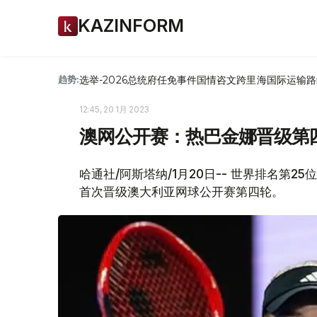
KAZINFORM
选举-2026
总统府
任免
事件
国情咨文
跨里海国际运输路
趋势:
12:45, 20 1月 2023
澳网公开赛：热巴金娜晋级第
哈通社/阿斯塔纳/1月20日-- 世界排名第
首次晋级澳大利亚网球公开赛第四轮。