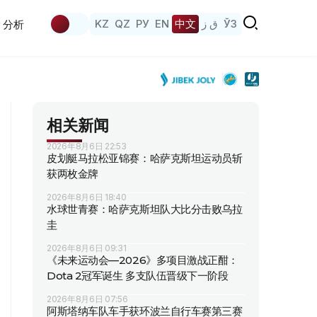
KZ
QZ
РУ
EN
中文
ق ز
ЎЗ
分析
相关新闻
2026年8月6日 22:53
皮划艇马拉松亚锦赛：哈萨克斯坦运动员斩
获两枚金牌
2026年8月6日 18:40
水球世青赛：哈萨克斯坦队大比分击败乌拉
圭
2026年8月6日 09:31
《未来运动会—2026》多项目激战正酣：
Dota 2冠军诞生 多支队伍晋级下一阶段
2026年8月6日 07:56
阿斯塔纳车队车手获环波兰自行车赛第三赛