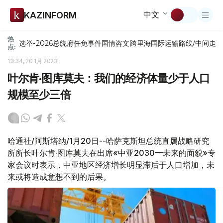
中文
KAZINFORM
热
选举-2026
总统府
任免
事件
国情咨文
跨里海国际运输路线/中间走
点:
13:34, 20 1月 2023
叶尔肯·图库莫夫：我们的经济体量少于人口
规模至少三倍
哈通社/阿斯塔纳/1月20日--哈萨克斯坦总统直属战略研究
所所长叶尔肯·图库莫夫在出席«中亚2030—未来的面貌»专
家会议时表示，中亚地区经济增长明显滞后于人口增加，未
来或将造成意想不到的后果。