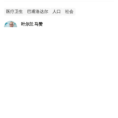
医疗卫生
巴甫洛达尔
人口
社会
叶尔兰 马赞
编译
12:54, 05 8月 2026
半年新增逾9万人：哈萨克斯坦人口持续增长
大城市集聚效应进一步增强
（哈萨克国际通讯社讯）根据哈萨克斯坦国家统计局公布的
数据，截至2026年7月1日，哈萨克斯坦全国人口达到
2059.0589万人，较年初增加90767人。数据显示，人口
增长主要集中在阿斯塔纳、阿拉木图和奇姆肯特三大城市，
城市人口持续增加，而部分地区人口仍呈下降趋势。