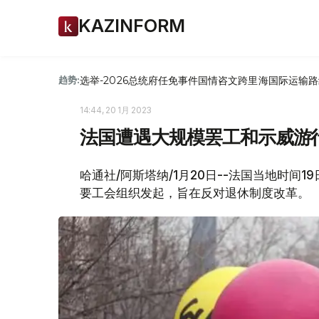
KAZINFORM
选举-2026
总统府
任免
事件
国情咨文
跨里海国际运输路
趋势:
14:44, 20 1月 2023
法国遭遇大规模罢工和示威游
哈通社/阿斯塔纳/1月20日--法国当地时
要工会组织发起，旨在反对退休制度改革。