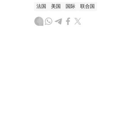
法国
美国
国际
联合国
木合塔尔 哈力木拉
编译
19:51, 24 7月 2026
欧洲高温引发多地野火 法国请
（
哈萨克国际通讯社讯
）法国总统马克龙星
续蔓延的严重森林大火。