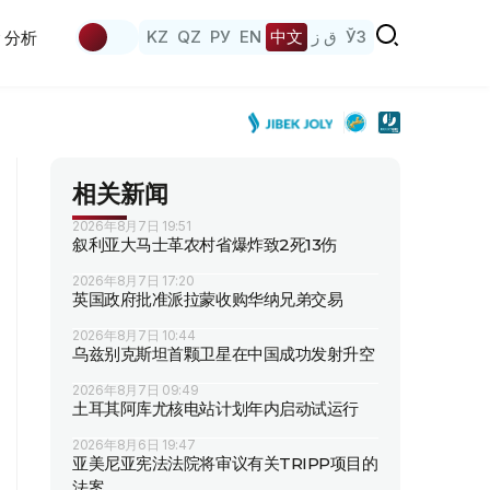
KZ
QZ
РУ
EN
中文
ق ز
ЎЗ
分析
相关新闻
2026年8月7日 19:51
叙利亚大马士革农村省爆炸致2死13伤
2026年8月7日 17:20
英国政府批准派拉蒙收购华纳兄弟交易
2026年8月7日 10:44
乌兹别克斯坦首颗卫星在中国成功发射升空
2026年8月7日 09:49
土耳其阿库尤核电站计划年内启动试运行
2026年8月6日 19:47
亚美尼亚宪法法院将审议有关TRIPP项目的
法案