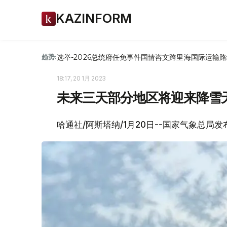
KAZINFORM
选举-2026
总统府
任免
事件
国情咨文
跨里海国际运输路
趋势:
18:17, 20 1月 2023
未来三天部分地区将迎来降雪
哈通社/阿斯塔纳/1月20日--国家气象总局发