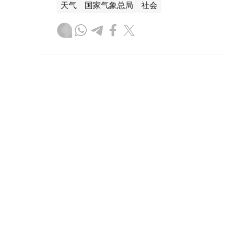
天气
国家气象总局
社会
达娜 努尔巴克提
编译
16:10, 06 8月 2026
韩国罕见高温天气致23人死亡
（
哈萨克国际通讯社讯
）据韩联社报道，在
续五天报告疑似高温相关死亡病例，单日高温