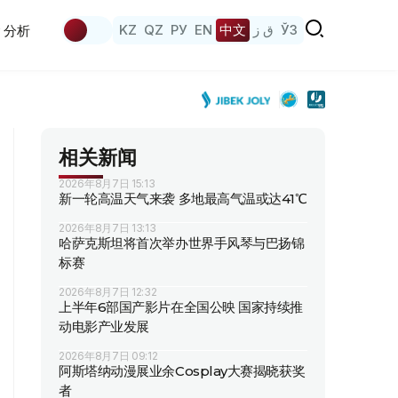
KZ
QZ
РУ
EN
中文
ق ز
ЎЗ
分析
相关新闻
2026年8月7日 15:13
新一轮高温天气来袭 多地最高气温或达41℃
2026年8月7日 13:13
哈萨克斯坦将首次举办世界手风琴与巴扬锦
标赛
2026年8月7日 12:32
上半年6部国产影片在全国公映 国家持续推
动电影产业发展
2026年8月7日 09:12
阿斯塔纳动漫展业余Cosplay大赛揭晓获奖
者