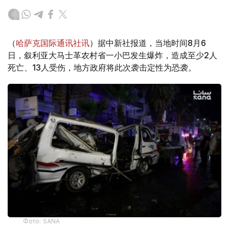
（
哈萨克国际通讯社讯
）据中新社报道，当地时间8月6
日，叙利亚大马士革农村省一小巴发生爆炸，造成至少2人
死亡、13人受伤，地方政府将此次袭击定性为恐袭。
Фото: SANA