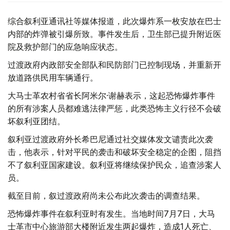
综合叙利亚通讯社等媒体报道，此次爆炸系一枚安放在巴士
内部的炸弹被引爆所致。事件发生后，卫生部已提升附近医
院及救护部门的应急响应状态。
过渡政府内政部安全部队和民防部门已控制现场，并重新开
放道路供民用车辆通行。
大马士革农村省省长阿米尔·谢赫表示，这起恐怖爆炸事件
的所有涉案人员都难逃法律严惩，此类恐怖主义行径不会破
坏叙利亚团结。
叙利亚过渡政府外长希巴尼通过社交媒体发文谴责此次袭
击，他表示，针对平民的袭击和破坏安全稳定的企图，阻挡
不了叙利亚国家建设。叙利亚将继续保护民众，追查涉案人
员。
截至目前，叙过渡政府尚未公布此次袭击的调查结果。
恐怖爆炸事件在叙利亚时有发生。当地时间7月7日，大马
士革市中心旅游部大楼附近发生两起爆炸，造成1人死亡、