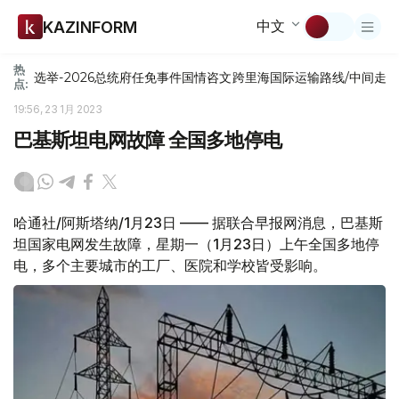
中文
KAZINFORM
热
选举-2026
总统府
任免
事件
国情咨文
跨里海国际运输路线/中间走
点:
19:56, 23 1月 2023
巴基斯坦电网故障 全国多地停电
哈通社/阿斯塔纳/1月23日 —— 据联合早报网消息，巴基斯
坦国家电网发生故障，星期一（1月23日）上午全国多地停
电，多个主要城市的工厂、医院和学校皆受影响。