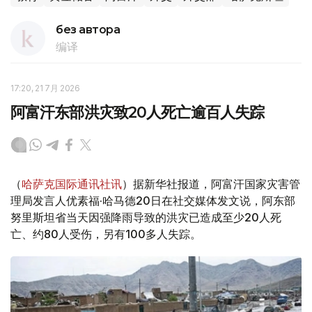
без автора
编译
17:20, 21 7月 2026
阿富汗东部洪灾致20人死亡逾百人失踪
（
哈萨克国际通讯社讯
）据新华社报道，阿富汗国家灾害管
理局发言人优素福·哈马德20日在社交媒体发文说，阿东部
努里斯坦省当天因强降雨导致的洪灾已造成至少20人死
亡、约80人受伤，另有100多人失踪。