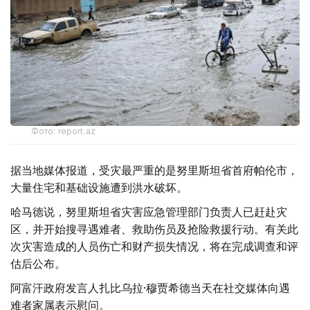
Фото: report.az
据当地媒体报道，受灾最严重的是努里斯坦省首府帕伦市，
大量住宅和基础设施遭到洪水破坏。
哈马德说，努里斯坦省灾害应急管理部门负责人已赶赴灾
区，并开始搜寻遇难者、救助伤员及抢险救援行动。有关此
次灾害造成的人员伤亡和财产损失情况，将在完成调查和评
估后公布。
阿富汗政府发言人扎比乌拉·穆贾希德当天在社交媒体向遇
难者家属表示慰问。