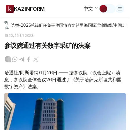
中文
KAZINFORM
热
选举-2026
总统府
任免
事件
国情咨文
跨里海国际运输路线/中间走
点:
16:50, 26 1月 2023
参议院通过有关数字采矿的法案
哈通社/阿斯塔纳/1月26日 —— 据参议院（议会上院）消
息，参议院全体会议26日通过了《关于哈萨克斯坦共和国
数字资产》法案。