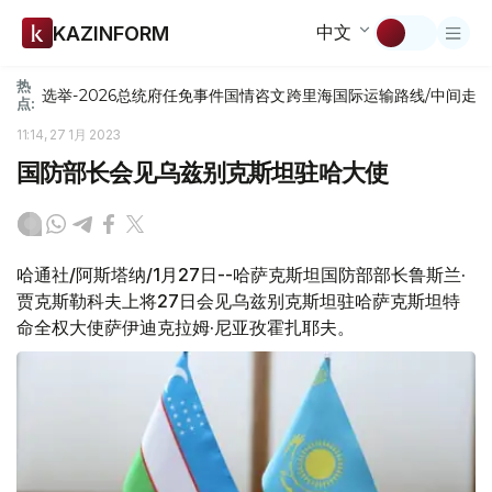
中文
KAZINFORM
热
选举-2026
总统府
任免
事件
国情咨文
跨里海国际运输路线/中间走
点:
11:14, 27 1月 2023
国防部长会见乌兹别克斯坦驻哈大使
哈通社/阿斯塔纳/1月27日--哈萨克斯坦国防部部长鲁斯兰·
贾克斯勒科夫上将27日会见乌兹别克斯坦驻哈萨克斯坦特
命全权大使萨伊迪克拉姆·尼亚孜霍扎耶夫。