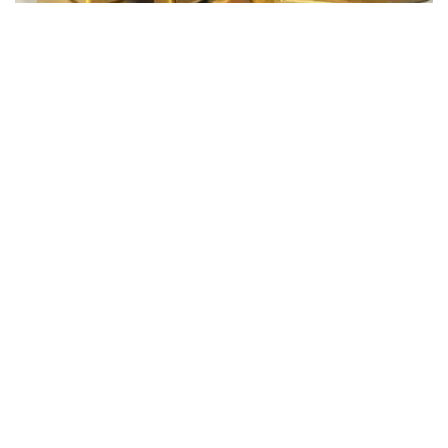
Фото: Pixabay
据哈萨克斯坦国家银行公布的数据，目前1克黄金价格为
61889.33坚戈。
相比一周前的61925.12坚戈，每克下跌35.79坚戈。
世界黄金协会数据显示，2026年上半年国际黄金市场波动
明显。今年1月，国际金价曾12次刷新历史纪录，最高升至
每金衡盎司5405美元；但到6月，金价一度回落至每金衡盎
司4002美元。
世界黄金协会表示，下半年黄金价格走势将主要受到地缘政
治局势、利率变化以及投资者市场情绪等因素影响。
在当前市场环境保持不变的情况下，预计到今年年底，国际
金价将围绕每金衡盎司4100美元上下约5%的区间波动。