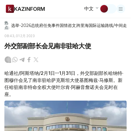
中文
KAZINFORM
热
选举-2026
总统府
任免
事件
国情咨文
跨里海国际运输路线/中间走
点:
08:43, 01 2月 2023
外交部副部长会见南非驻哈大使
哈通社/阿斯塔纳/2月1日--1月31日，外交部副部长哈纳特·
图穆什会见了南非驻哈萨克斯坦大使基图梅兹·马修斯。新
任哈驻南非特命全权大使叶尔肯·阿赫音詹诺夫会见时在
座。