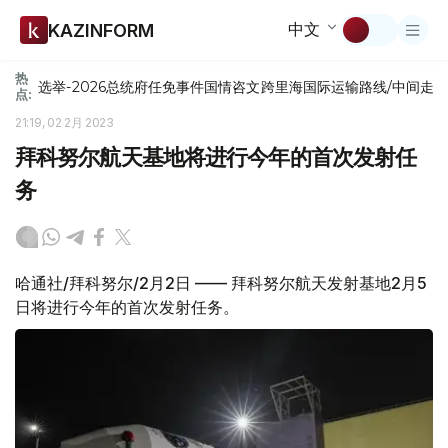
中文
KAZINFORM
热
选举-2026
总统府
任免
事件
国情咨文
跨里海国际运输路线/中间走
点:
21:19, 02 2月 2023
拜科努尔航天基地将进行今年的首次发射任
务
哈通社/拜科努尔/2月2日 —— 拜科努尔航天发射基地2月5
日将进行今年的首次发射任务。