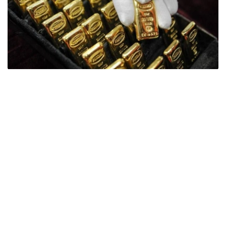
Фото: ӨзА
季度报告显示，哈萨克斯坦国家银行黄金储备增加了15吨。
波兰是2026年第二季度最大的黄金买家。该国在2026年第
二季度增加了51吨黄金储备。
中国购买了33吨黄金，乌兹别克斯坦购买了16吨，哈萨克
斯坦购买了15吨。约旦和捷克共和国的中央银行也分别增加
了6吨黄金储备。
全球各国央行在第二季度共购买了约289吨黄金，比2025年
同期增长了62%。去年同期，黄金购买量约为178吨。
世界黄金协会称，黄金需求的增长受到地缘政治不确定性、