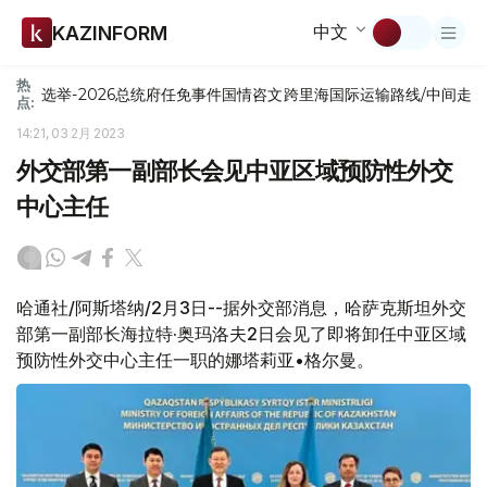
中文
KAZINFORM
热
选举-2026
总统府
任免
事件
国情咨文
跨里海国际运输路线/中间走
点:
14:21, 03 2月 2023
外交部第一副部长会见中亚区域预防性外交
中心主任
哈通社/阿斯塔纳/2月3日--据外交部消息，哈萨克斯坦外交
部第一副部长海拉特·奥玛洛夫2日会见了即将卸任中亚区域
预防性外交中心主任一职的娜塔莉亚•格尔曼。