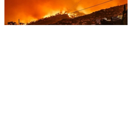
Фото: 联合国图片
全球多地遭遇极端天气冲击
斯蒂尔表示，全球范围内，气候驱动型灾害正达到“噩梦般”
的程度，人类持续依赖燃烧煤炭、石油和天然气所付出的代
价不断攀升。
他说，法国、西班牙及欧洲其他地区近期发生创纪录山火。
在此之前，当地经历了导致大范围干旱的严重热浪，山火迫
使大批民众撤离，并对地区和国家经济造成严重影响。随着